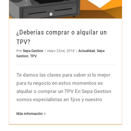
¿Deberías comprar o alquilar un
TPV?
Por
Sepa Gestion
|
mayo 22nd, 2018
|
Actualidad
,
Sepa
¿Deberías comprar o alquilar un TPV?
Gestion
,
TPV
Actualidad
Sepa Gestion
TPV
Te damos las claves para saber si lo mejor
para tu negocio en estos momentos es
alquilar o comprar un TPV En Sepa Gestion
somos especialistas en Tpvs y nuestro
Más información