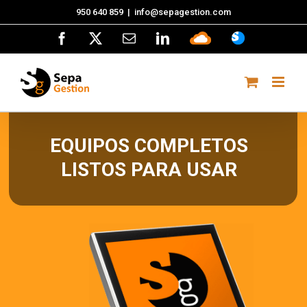
Saltar
950 640 859
|
info@sepagestion.com
al
Facebook
X
Correo
LinkedIn
Sepa
ASISTENCI
contenido
electrónico
Cloud
EQUIPOS COMPLETOS
LISTOS PARA USAR