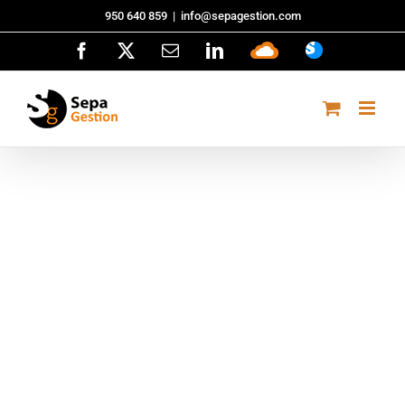
Saltar
950 640 859
|
info@sepagestion.com
al
Facebook
X
Correo
LinkedIn
Sepa
ASISTENCI
contenido
electrónico
Cloud