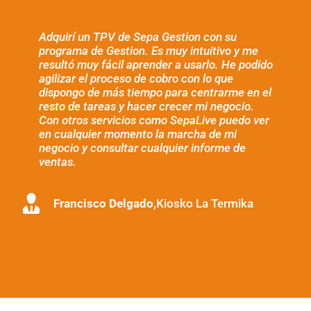
Adquirí un TPV de Sepa Gestion con su
Your Content Goes Here
Your Content Goes Here
programa de Gestion. Es muy intuitivo y me
resultó muy fácil aprender a usarlo. He podido
Your Content Goes
Your Content Goes
,
,
Your Content Goes
Your Content Goes
agilizar el proceso de cobro con lo que
dispongo de más tiempo para centrarme en el
Here
Here
Here
Here
resto de tareas y hacer crecer mi negocio.
Con otros servicios como SepaLive puedo ver
en cualquier momento la marcha de mi
negocio y consultar cualquier informe de
ventas.
Francisco Delgado
,
Kiosko La Termika