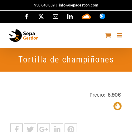
Saltar
950 640 859
|
info@sepagestion.com
al
Facebook
X
Correo
LinkedIn
Sepa
ASISTENCI
contenido
electrónico
Cloud
Tortilla de champiñones
Precio:
5.90€