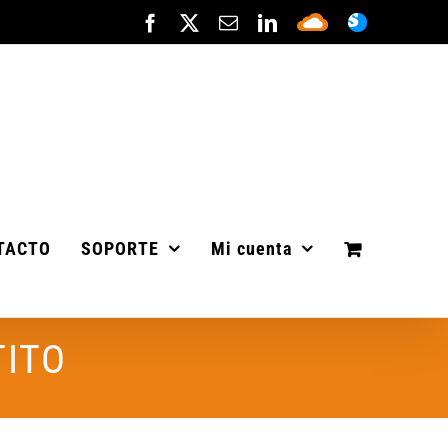
Facebook
X
Correo
LinkedIn
Sepa
ASISTENC
electrónico
Cloud
TACTO
SOPORTE
Mi cuenta
TITO