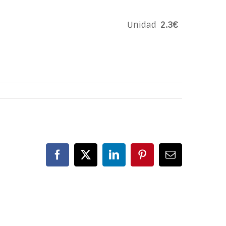
Unidad
2.3€
Facebook
X
LinkedIn
Pinterest
Correo
electrónico