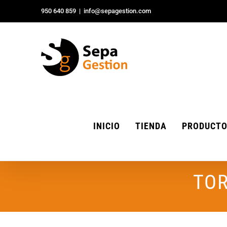
Saltar
950 640 859
|
info@sepagestion.com
al
contenido
INICIO
TIENDA
PRODUCT
TOR