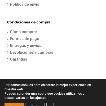
Política de envío
Condiciones de compra
Cómo comprar
Formas de pago
Entregas y envíos
Devoluciones y cambios
Garantías
Utilizamos cookies para ofrecerte la mejor experiencia en
nuestra web.
Puedes aprender más sobre qué cookies utilizamos o
COPYRIGHT 2021 | Todos los derechos reservados | Creado por
Sepa
desactivarlas en los
ajustes
.
Gestion
Cerrar el banner de cookies RGPD