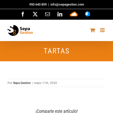
Saltar
950 640 859
|
info@sepagestion.com
al
Facebook
X
Correo
LinkedIn
Sepa
ASISTENCI
contenido
electrónico
Cloud
TARTAS
Por
Sepa Gestion
|
mayo 11th, 2020
¡Comparte este artículo!