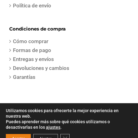
Política de envío
Condiciones de compra
Cómo comprar
Formas de pago
Entregas y envíos
Devoluciones y cambios
Garantías
Utilizamos cookies para ofrecerte la mejor experiencia en
nuestra web.
Puedes aprender más sobre qué cookies utilizamos o
COPYRIGHT 2021 | Todos los derechos reservados | Creado por
Sepa
desactivarlas en los
ajustes
.
Gestion
Cerrar el banner de cookies RGPD