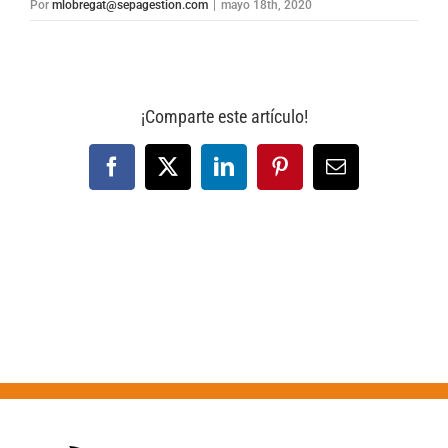
Por
mlobregat@sepagestion.com
|
mayo 18th, 2020
¡Comparte este artículo!
Facebook
X
LinkedIn
Pinterest
Correo
electrónico