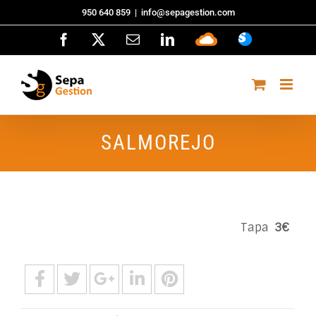
Saltar
950 640 859
|
info@sepagestion.com
al
Facebook
X
Correo
LinkedIn
Sepa
ASISTENCI
contenido
electrónico
Cloud
SALMOREJO
Tapa
3€