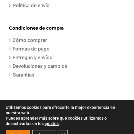
Política de envío
Condiciones de compra
Cómo comprar
Formas de pago
Entregas y envíos
Devoluciones y cambios
Garantías
Utilizamos cookies para ofrecerte la mejor experiencia en
nuestra web.
Puedes aprender más sobre qué cookies utilizamos o
COPYRIGHT 2021 | Todos los derechos reservados | Creado por
Sepa
desactivarlas en los
ajustes
.
Gestion
Cerrar el banner de cookies RGPD