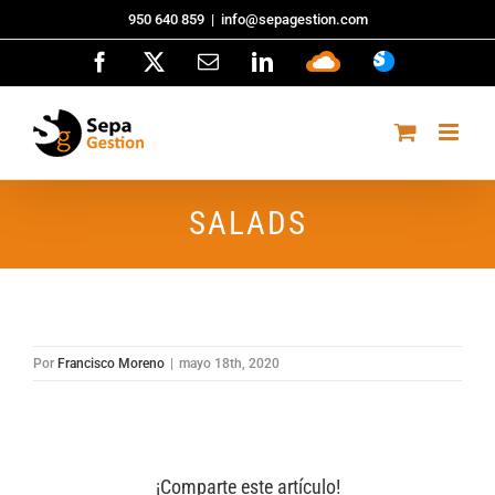
Saltar
950 640 859
|
info@sepagestion.com
al
Facebook
X
Correo
LinkedIn
Sepa
ASISTENCI
contenido
electrónico
Cloud
SALADS
Por
Francisco Moreno
|
mayo 18th, 2020
¡Comparte este artículo!