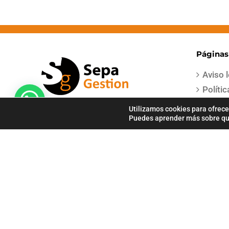
Páginas
Aviso 
Políti
Términ
Utilizamos cookies para ofrece
Puedes aprender más sobre qué
Condic
Políti
Polític
Pago Seguro
COPYRIGHT 2021 | Todos los derechos reservados | Creado por
Sep