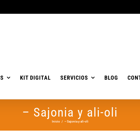
OS
KIT DIGITAL
SERVICIOS
BLOG
CON
– Sajonia y ali-oli
Inicio
– Sajonia y ali-oli