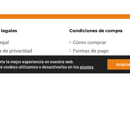
 legales
Condiciones de compra
legal
Cómo comprar
ca de privacidad
Formas de pago
os del servicio
Entregas y envíos
rte la mejor experiencia en nuestra web.
Acepta
 cookies utilizamos o desactivarlas en los
ajustes
.
iones de venta
Devoluciones y cambios
ca de cookies
Garantías
a de envío
a Gestion