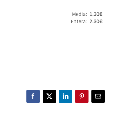
Media:
1.30€
Entera:
2.30€
Facebook
X
LinkedIn
Pinterest
Correo
electrónico