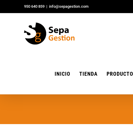
Saltar
950 640 859
|
info@sepagestion.com
al
contenido
INICIO
TIENDA
PRODUCT