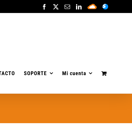
Facebook
X
Correo
LinkedIn
Sepa
ASISTENC
electrónico
Cloud
TACTO
SOPORTE
Mi cuenta