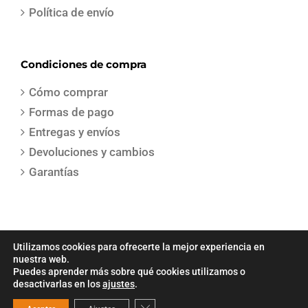
Política de envío
Condiciones de compra
Cómo comprar
Formas de pago
Entregas y envíos
Devoluciones y cambios
Garantías
Utilizamos cookies para ofrecerte la mejor experiencia en
nuestra web.
Puedes aprender más sobre qué cookies utilizamos o
COPYRIGHT 2021 | Todos los derechos reservados | Creado por
Sepa
desactivarlas en los
ajustes
.
Gestion
Cerrar el banner de cookies RGPD