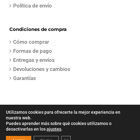
Política de envío
Condiciones de compra
Cómo comprar
Formas de pago
Entregas y envíos
Devoluciones y cambios
Garantías
Utilizamos cookies para ofrecerte la mejor experiencia en
nuestra web.
Puedes aprender más sobre qué cookies utilizamos o
COPYRIGHT 2021 | Todos los derechos reservados | Creado por
Sepa
desactivarlas en los
ajustes
.
Gestion
Cerrar el banner de cookies RGPD