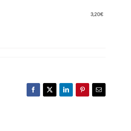
3,20€
Facebook
X
LinkedIn
Pinterest
Correo
electrónico