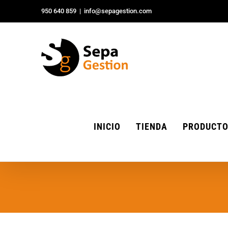
Saltar
950 640 859
|
info@sepagestion.com
al
contenido
INICIO
TIENDA
PRODUCT