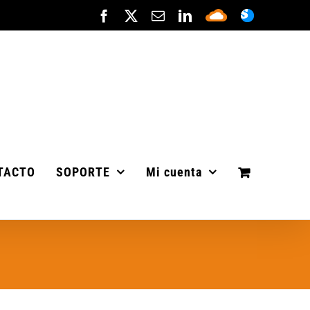
Facebook
X
Correo
LinkedIn
Sepa
ASISTENC
electrónico
Cloud
TACTO
SOPORTE
Mi cuenta