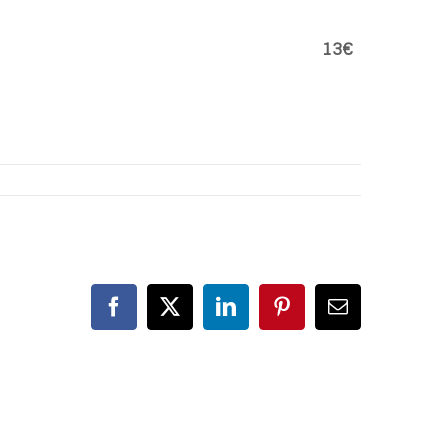
13€
Facebook
X
LinkedIn
Pinterest
Correo
electrónico