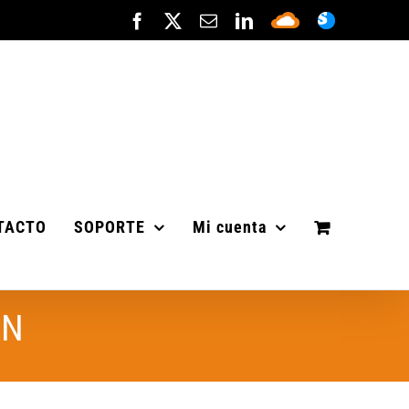
Facebook
X
Correo
LinkedIn
Sepa
ASISTENC
electrónico
Cloud
TACTO
SOPORTE
Mi cuenta
ÓN