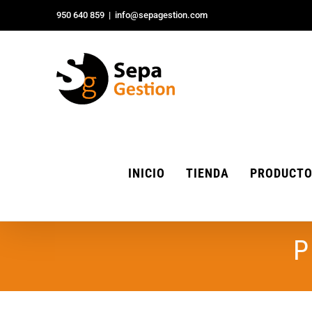
Saltar
950 640 859
|
info@sepagestion.com
al
contenido
INICIO
TIENDA
PRODUCT
P