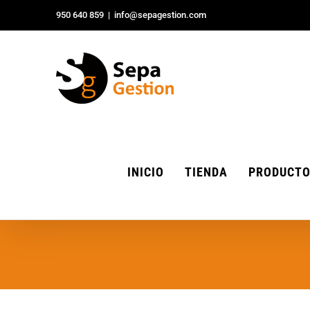
Saltar
950 640 859
|
info@sepagestion.com
al
contenido
INICIO
TIENDA
PRODUCT