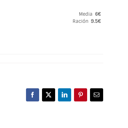
Media
6€
Ración
9.5€
Facebook
X
LinkedIn
Pinterest
Correo
electrónico