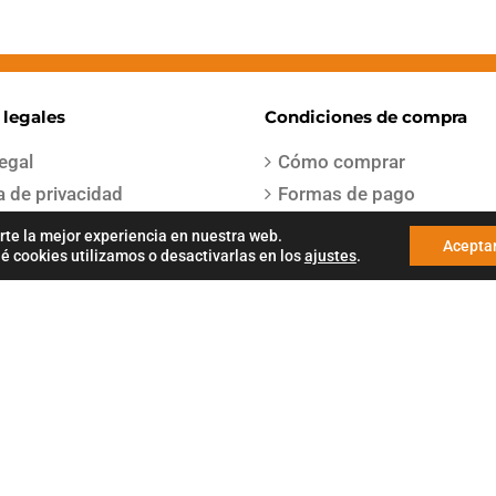
 legales
Condiciones de compra
legal
Cómo comprar
ca de privacidad
Formas de pago
os del servicio
Entregas y envíos
rte la mejor experiencia en nuestra web.
Acepta
 cookies utilizamos o desactivarlas en los
ajustes
.
iones de venta
Devoluciones y cambios
ca de cookies
Garantías
a de envío
a Gestion