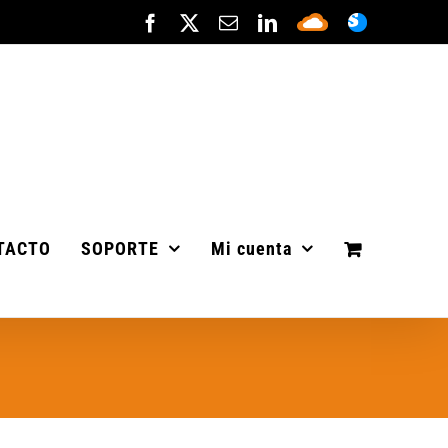
Facebook
X
Correo
LinkedIn
Sepa
ASISTENC
electrónico
Cloud
TACTO
SOPORTE
Mi cuenta