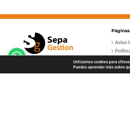
Páginas
Aviso 
Políti
Términ
Utilizamos cookies para ofrece
Puedes aprender más sobre qué
Condic
Políti
Polític
Pago Seguro
COPYRIGHT 2021 | Todos los derechos reservados | Creado por
Sep