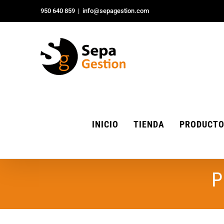
Saltar
950 640 859
|
info@sepagestion.com
al
contenido
INICIO
TIENDA
PRODUCT
P