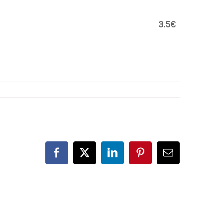
3.5€
Facebook
X
LinkedIn
Pinterest
Correo
electrónico