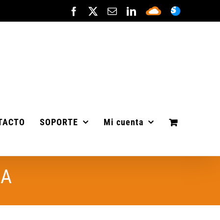
Facebook
X
Correo
LinkedIn
Sepa
ASISTENC
electrónico
Cloud
TACTO
SOPORTE
Mi cuenta
HA