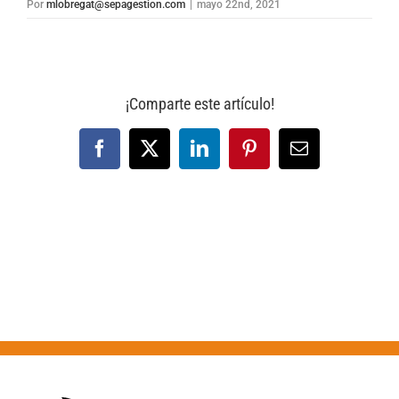
Por
mlobregat@sepagestion.com
|
mayo 22nd, 2021
¡Comparte este artículo!
Facebook
X
LinkedIn
Pinterest
Correo
electrónico