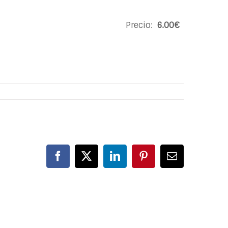
Precio:
6.00€
Facebook
X
LinkedIn
Pinterest
Correo
electrónico