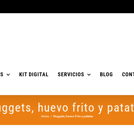
OS
KIT DIGITAL
SERVICIOS
BLOG
CON
ggets, huevo frito y pata
Inicio
Nuggets, huevo frito y patatas