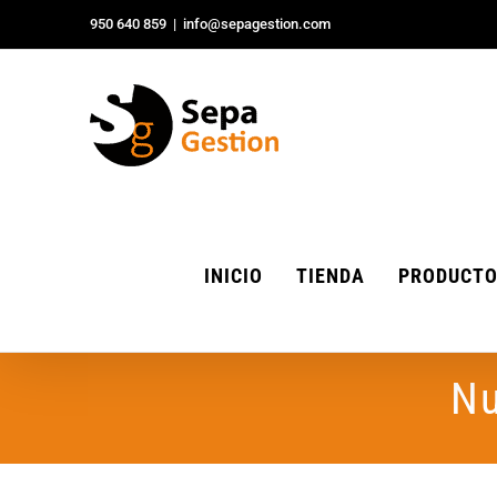
Saltar
950 640 859
|
info@sepagestion.com
al
contenido
INICIO
TIENDA
PRODUCT
Nu