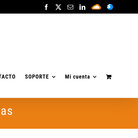
Facebook
X
Correo
LinkedIn
Sepa
ASISTENC
electrónico
Cloud
TACTO
SOPORTE
Mi cuenta
tas