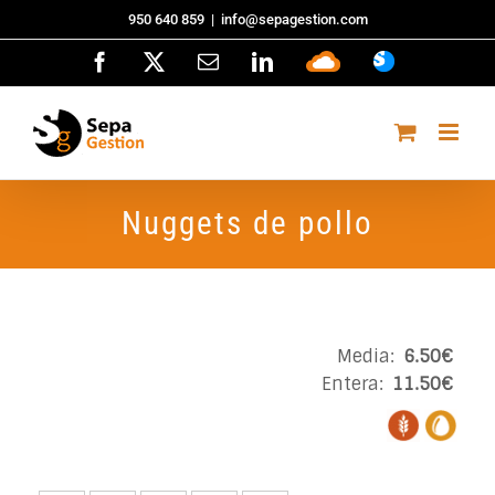
Saltar
950 640 859
|
info@sepagestion.com
al
Facebook
X
Correo
LinkedIn
Sepa
ASISTENCI
contenido
electrónico
Cloud
Nuggets de pollo
Media:
6.50€
Entera:
11.50€