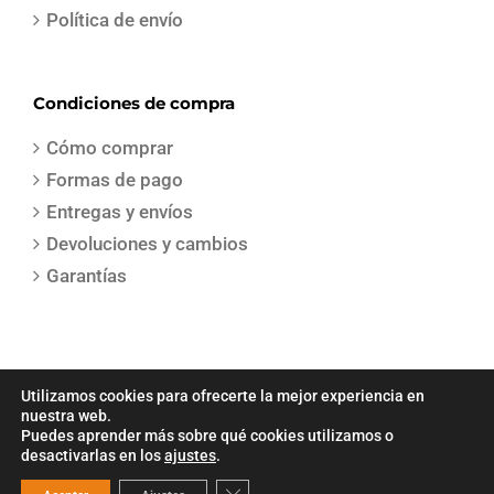
Política de envío
Condiciones de compra
Cómo comprar
Formas de pago
Entregas y envíos
Devoluciones y cambios
Garantías
Utilizamos cookies para ofrecerte la mejor experiencia en
nuestra web.
Puedes aprender más sobre qué cookies utilizamos o
COPYRIGHT 2021 | Todos los derechos reservados | Creado por
Sepa
desactivarlas en los
ajustes
.
Gestion
Cerrar el banner de cookies RGPD