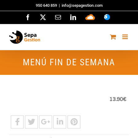
Saltar
950 640 859
|
info@sepagestion.com
al
Facebook
X
Correo
LinkedIn
Sepa
ASISTENCI
contenido
electrónico
Cloud
MENÚ FIN DE SEMANA
13.90€