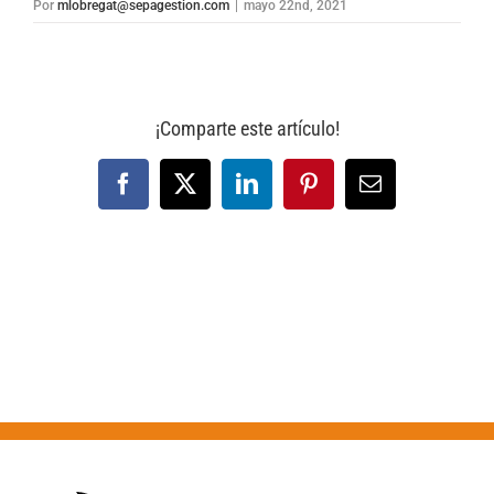
Por
mlobregat@sepagestion.com
|
mayo 22nd, 2021
¡Comparte este artículo!
Facebook
X
LinkedIn
Pinterest
Correo
electrónico