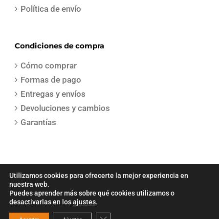
Política de envío
Condiciones de compra
Cómo comprar
Formas de pago
Entregas y envíos
Devoluciones y cambios
Garantías
Utilizamos cookies para ofrecerte la mejor experiencia en
nuestra web.
Puedes aprender más sobre qué cookies utilizamos o
COPYRIGHT 2021 | Todos los derechos reservados | Creado por
Sepa
desactivarlas en los
ajustes
.
Gestion
Cerrar el banner de cookies RGPD