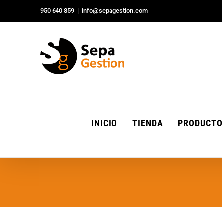
Saltar
950 640 859
|
info@sepagestion.com
al
contenido
INICIO
TIENDA
PRODUCT