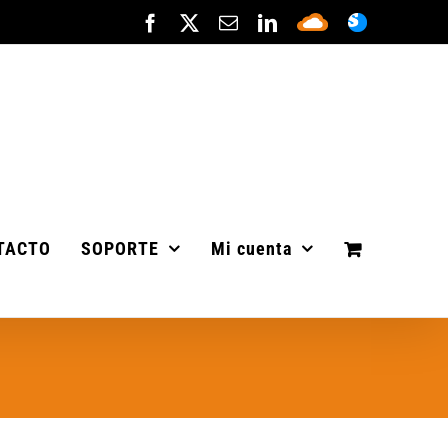
Facebook
X
Correo
LinkedIn
Sepa
ASISTENC
electrónico
Cloud
TACTO
SOPORTE
Mi cuenta