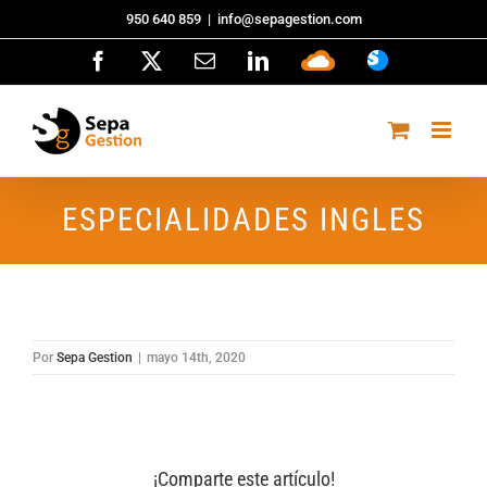
Saltar
950 640 859
|
info@sepagestion.com
al
Facebook
X
Correo
LinkedIn
Sepa
ASISTENCI
contenido
electrónico
Cloud
ESPECIALIDADES INGLES
Por
Sepa Gestion
|
mayo 14th, 2020
¡Comparte este artículo!