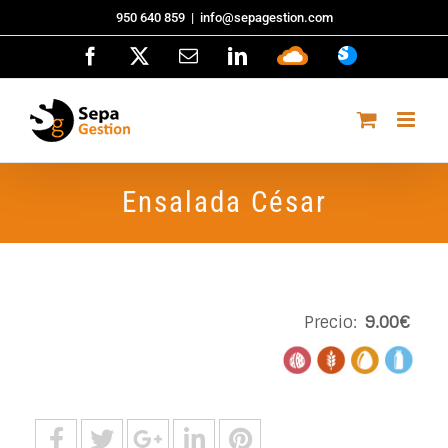
Saltar
950 640 859
|
info@sepagestion.com
al
Facebook
X
Correo
LinkedIn
Sepa
ASISTENCI
contenido
electrónico
Cloud
Ensalada César
Precio:
9.00€