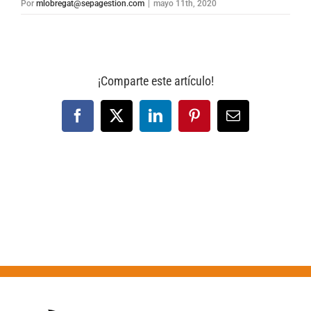
Por
mlobregat@sepagestion.com
|
mayo 11th, 2020
¡Comparte este artículo!
Facebook
X
LinkedIn
Pinterest
Correo
electrónico