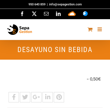
Saltar
950 640 859
|
info@sepagestion.com
al
Facebook
X
Correo
LinkedIn
Sepa
ASISTENCI
contenido
electrónico
Cloud
DESAYUNO SIN BEBIDA
- 0,50€