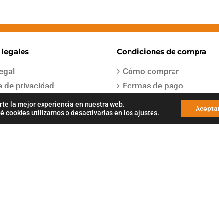
 legales
Condiciones de compra
legal
Cómo comprar
ca de privacidad
Formas de pago
os del servicio
Entregas y envíos
rte la mejor experiencia en nuestra web.
Acepta
 cookies utilizamos o desactivarlas en los
ajustes
.
iones de venta
Devoluciones y cambios
ca de cookies
Garantías
a de envío
a Gestion