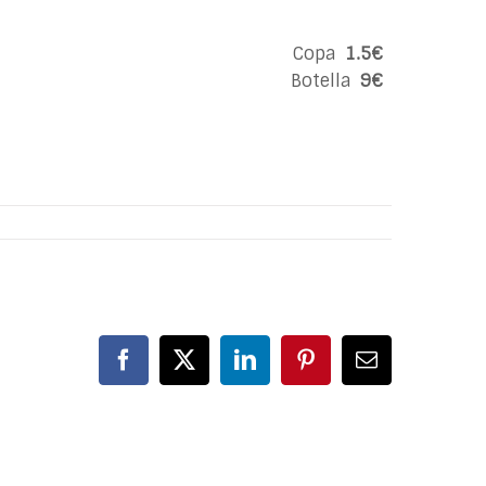
Copa
1.5€
Botella
9€
Facebook
X
LinkedIn
Pinterest
Correo
electrónico