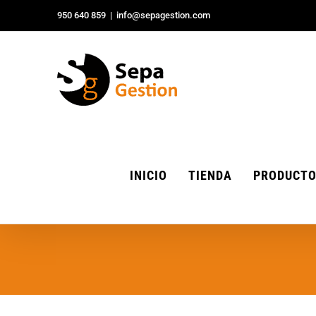
Saltar
950 640 859
|
info@sepagestion.com
al
contenido
INICIO
TIENDA
PRODUCT