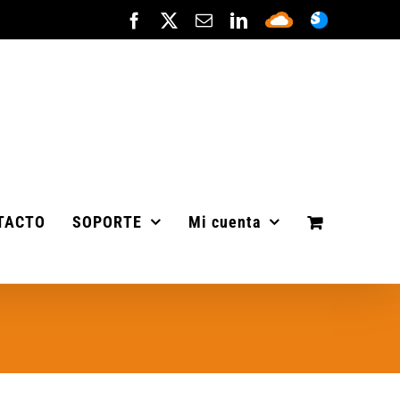
Facebook
X
Correo
LinkedIn
Sepa
ASISTENC
electrónico
Cloud
TACTO
SOPORTE
Mi cuenta