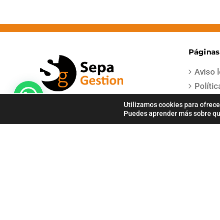
Páginas
Aviso 
Políti
Términ
Utilizamos cookies para ofrece
Puedes aprender más sobre qué
Condic
Políti
Polític
Pago Seguro
COPYRIGHT 2021 | Todos los derechos reservados | Creado por
Sep