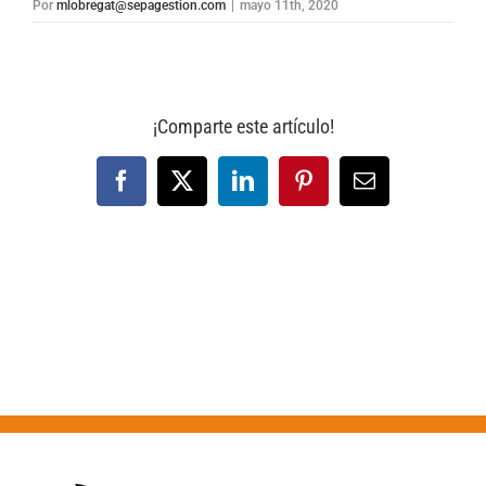
Por
mlobregat@sepagestion.com
|
mayo 11th, 2020
¡Comparte este artículo!
Facebook
X
LinkedIn
Pinterest
Correo
electrónico