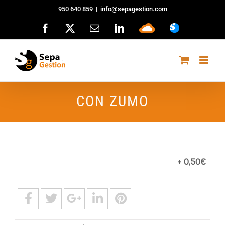
Saltar
950 640 859
|
info@sepagestion.com
al
Facebook
X
Correo
LinkedIn
Sepa
ASISTENCI
contenido
electrónico
Cloud
CON ZUMO
+ 0,50€