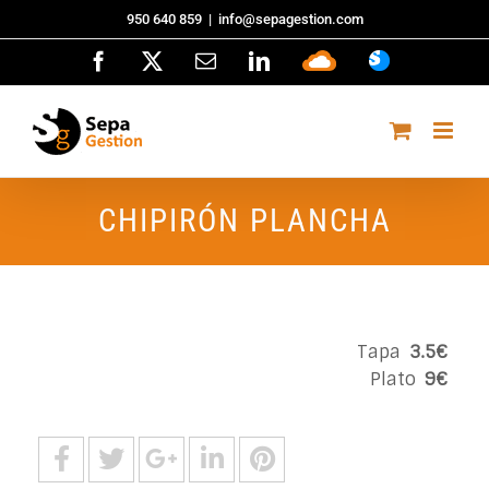
Saltar
950 640 859
|
info@sepagestion.com
al
Facebook
X
Correo
LinkedIn
Sepa
ASISTENCI
contenido
electrónico
Cloud
CHIPIRÓN PLANCHA
Tapa
3.5€
Plato
9€