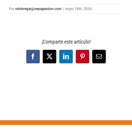
Por
mlobregat@sepagestion.com
|
mayo 18th, 2020
¡Comparte este artículo!
Facebook
X
LinkedIn
Pinterest
Correo
electrónico