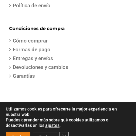
Política de envío
Condiciones de compra
Cómo comprar
Formas de pago
Entregas y envíos
Devoluciones y cambios
Garantías
Utilizamos cookies para ofrecerte la mejor experiencia en
nuestra web.
Puedes aprender más sobre qué cookies utilizamos o
COPYRIGHT 2021 | Todos los derechos reservados | Creado por
Sepa
desactivarlas en los
ajustes
.
Gestion
Cerrar el banner de cookies RGPD