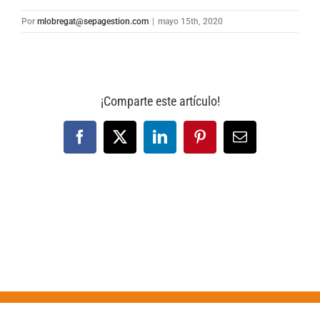
Por
mlobregat@sepagestion.com
|
mayo 15th, 2020
¡Comparte este artículo!
Facebook
X
LinkedIn
Pinterest
Correo
electrónico