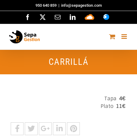
Saltar
950 640 859
|
info@sepagestion.com
al
Facebook
X
Correo
LinkedIn
Sepa
ASISTENCI
contenido
electrónico
Cloud
CARRILLÁ
Tapa
4€
Plato
11€