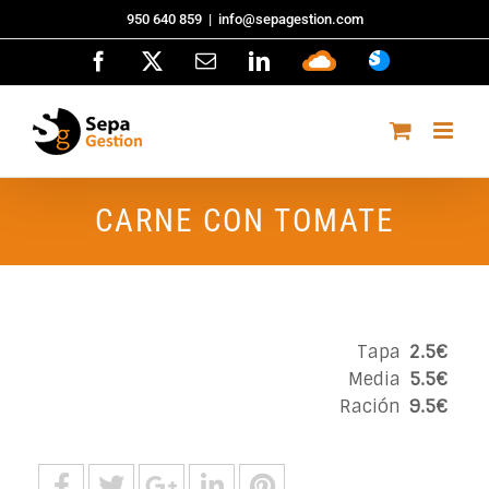
Saltar
950 640 859
|
info@sepagestion.com
al
Facebook
X
Correo
LinkedIn
Sepa
ASISTENCI
contenido
electrónico
Cloud
CARNE CON TOMATE
Tapa
2.5€
Media
5.5€
Ración
9.5€