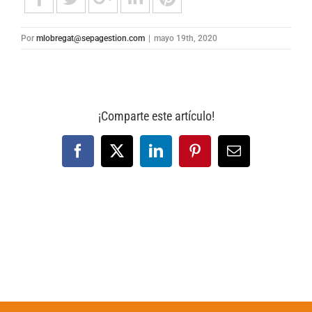
Por
mlobregat@sepagestion.com
|
mayo 19th, 2020
¡Comparte este artículo!
Facebook
X
LinkedIn
Pinterest
Correo
electrónico