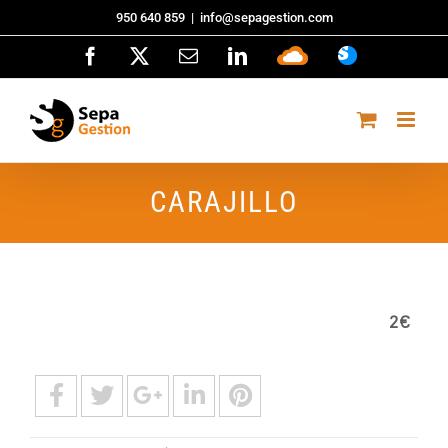
Saltar
950 640 859
|
info@sepagestion.com
al
Facebook
X
Correo
LinkedIn
Sepa
ASISTENCI
contenido
electrónico
Cloud
CARAJILLO
2€