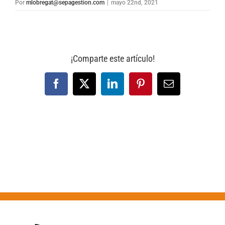
Por
mlobregat@sepagestion.com
|
mayo 22nd, 2021
¡Comparte este artículo!
Facebook
X
LinkedIn
Pinterest
Correo
electrónico