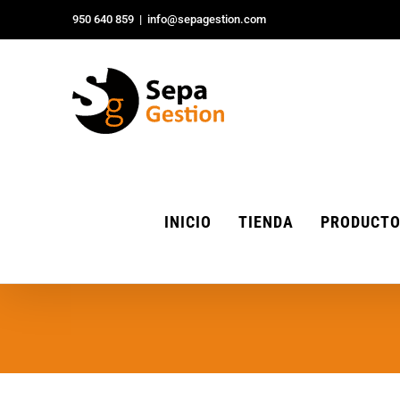
Saltar
950 640 859
|
info@sepagestion.com
al
contenido
INICIO
TIENDA
PRODUCT