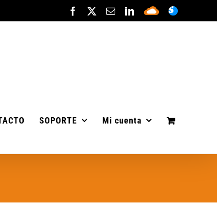
Facebook
X
Correo
LinkedIn
Sepa
ASISTENC
electrónico
Cloud
TACTO
SOPORTE
Mi cuenta