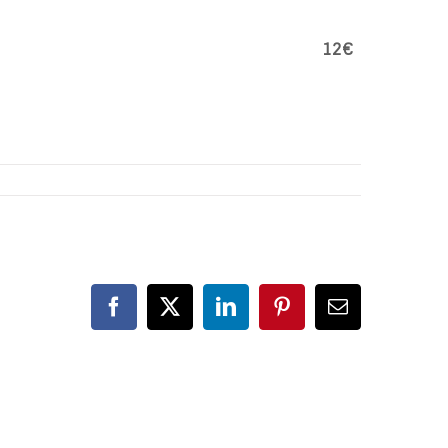
12€
Facebook
X
LinkedIn
Pinterest
Correo
electrónico