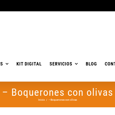
OS
KIT DIGITAL
SERVICIOS
BLOG
CON
– Boquerones con olivas
Inicio
– Boquerones con olivas