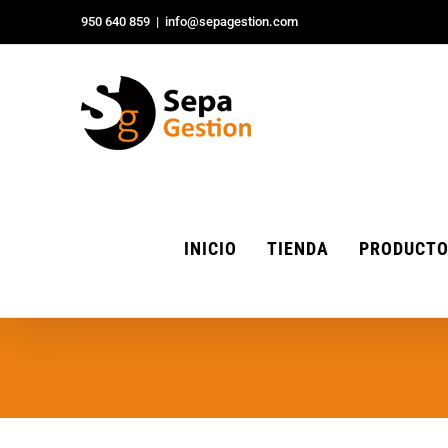
Saltar
950 640 859
|
info@sepagestion.com
al
contenido
INICIO
TIENDA
PRODUCT