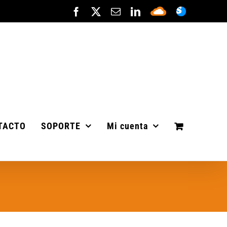
Facebook
X
Correo
LinkedIn
Sepa
ASISTENC
electrónico
Cloud
TACTO
SOPORTE
Mi cuenta