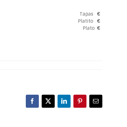
Tapas
€
Platito
€
Plato
€
Facebook
X
LinkedIn
Pinterest
Correo
electrónico