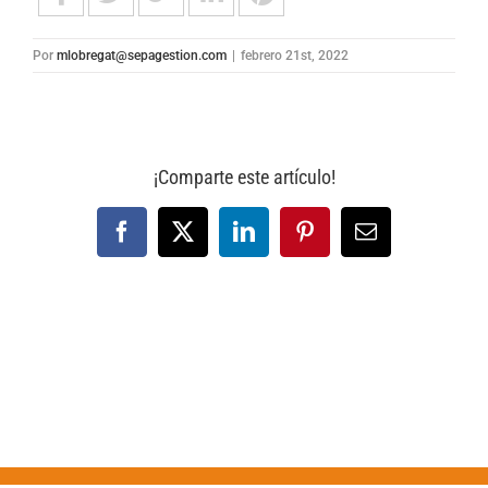
Por
mlobregat@sepagestion.com
|
febrero 21st, 2022
¡Comparte este artículo!
Facebook
X
LinkedIn
Pinterest
Correo
electrónico