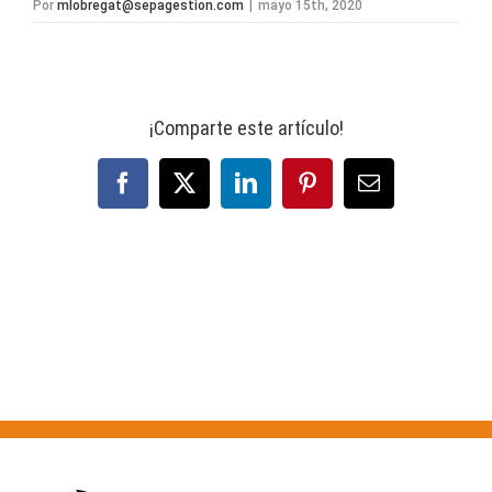
Por
mlobregat@sepagestion.com
|
mayo 15th, 2020
¡Comparte este artículo!
Facebook
X
LinkedIn
Pinterest
Correo
electrónico