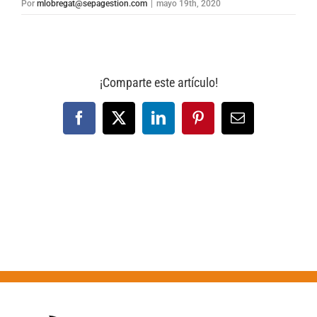
Por
mlobregat@sepagestion.com
|
mayo 19th, 2020
¡Comparte este artículo!
Facebook
X
LinkedIn
Pinterest
Correo
electrónico