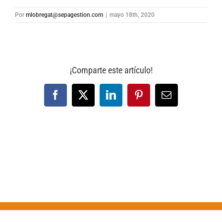
Por
mlobregat@sepagestion.com
|
mayo 18th, 2020
¡Comparte este artículo!
Facebook
X
LinkedIn
Pinterest
Correo
electrónico