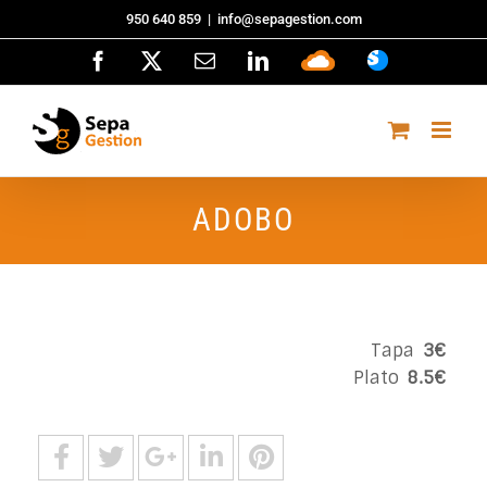
Saltar
950 640 859
|
info@sepagestion.com
al
Facebook
X
Correo
LinkedIn
Sepa
ASISTENCI
contenido
electrónico
Cloud
ADOBO
Tapa
3€
Plato
8.5€