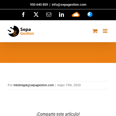
Saltar
950 640 859
|
info@sepagestion.com
al
Facebook
X
Correo
LinkedIn
Sepa
ASISTENCI
contenido
electrónico
Cloud
Por
mlobregat@sepagestion.com
|
mayo 19th, 2020
¡Comparte este artículo!