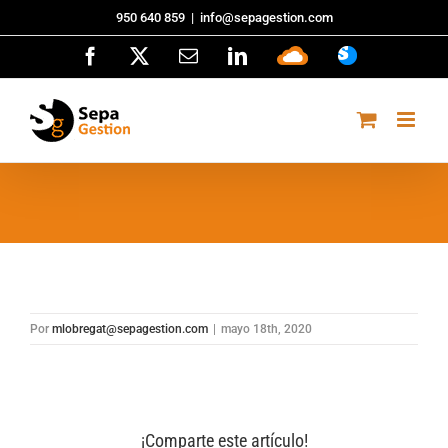
Saltar
950 640 859
|
info@sepagestion.com
al
Facebook
X
Correo
LinkedIn
Sepa
ASISTENCI
contenido
electrónico
Cloud
Por
mlobregat@sepagestion.com
|
mayo 18th, 2020
¡Comparte este artículo!