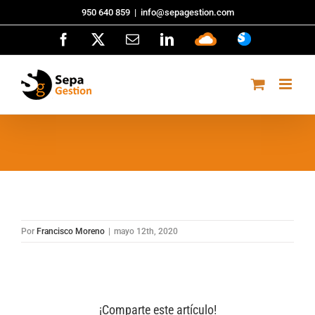
Saltar
950 640 859
|
info@sepagestion.com
al
Facebook
X
Correo
LinkedIn
Sepa
ASISTENCI
contenido
electrónico
Cloud
Por
Francisco Moreno
|
mayo 12th, 2020
¡Comparte este artículo!