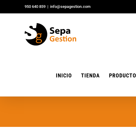
Saltar
950 640 859
|
info@sepagestion.com
al
contenido
INICIO
TIENDA
PRODUCT