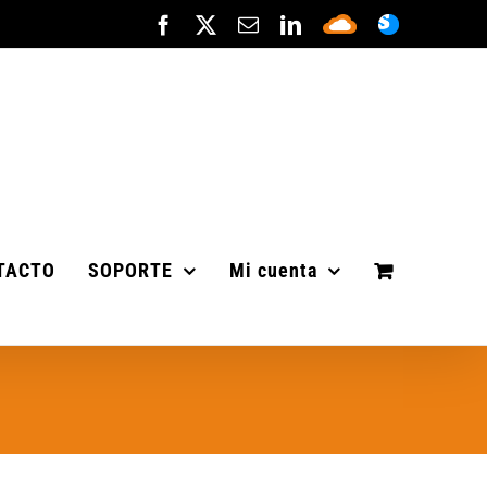
Facebook
X
Correo
LinkedIn
Sepa
ASISTENC
electrónico
Cloud
TACTO
SOPORTE
Mi cuenta