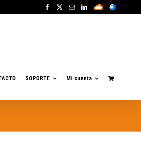
Facebook
X
Correo
LinkedIn
Sepa
ASISTENC
electrónico
Cloud
TACTO
SOPORTE
Mi cuenta