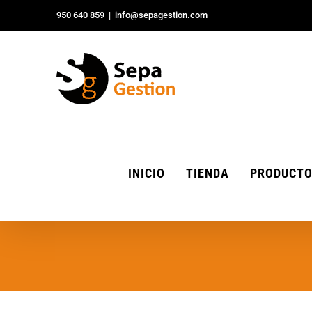
Saltar
950 640 859
|
info@sepagestion.com
al
contenido
INICIO
TIENDA
PRODUCT