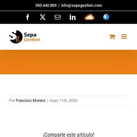
Saltar
950 640 859
|
info@sepagestion.com
al
Facebook
X
Correo
LinkedIn
Sepa
ASISTENCI
contenido
electrónico
Cloud
Por
Francisco Moreno
|
mayo 11th, 2020
¡Comparte este artículo!