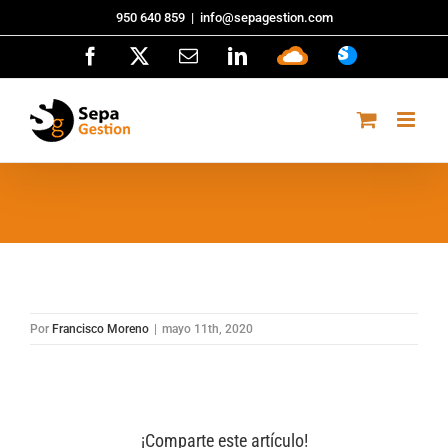
Saltar
950 640 859
|
info@sepagestion.com
al
Facebook
X
Correo
LinkedIn
Sepa
ASISTENCI
contenido
electrónico
Cloud
Por
Francisco Moreno
|
mayo 11th, 2020
¡Comparte este artículo!