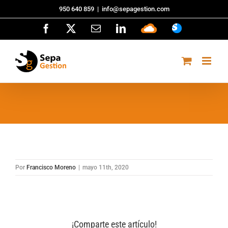
Saltar
950 640 859
|
info@sepagestion.com
al
Facebook
X
Correo
LinkedIn
Sepa
ASISTENCI
contenido
electrónico
Cloud
Por
Francisco Moreno
|
mayo 11th, 2020
¡Comparte este artículo!