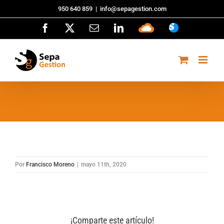
Saltar
950 640 859
|
info@sepagestion.com
al
Facebook
X
Correo
LinkedIn
Sepa
ASISTENCI
contenido
electrónico
Cloud
Por
Francisco Moreno
|
mayo 11th, 2020
¡Comparte este artículo!